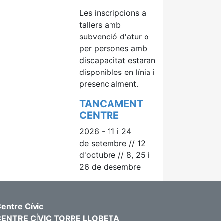
Les inscripcions a
tallers amb
subvenció d'atur o
per persones amb
discapacitat estaran
disponibles
en línia i
presencialment.
TANCAMENT
CENTRE
2026 - 11 i 24
de setembre // 12
d'octubre // 8, 25 i
26 de desembre
entre Cívic
CENTRE CÍVIC TORRE LLOBETA