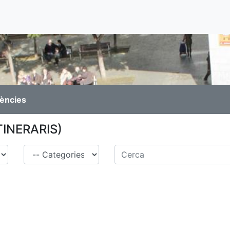
rències
(ITINERARIS)
Família
Cerca