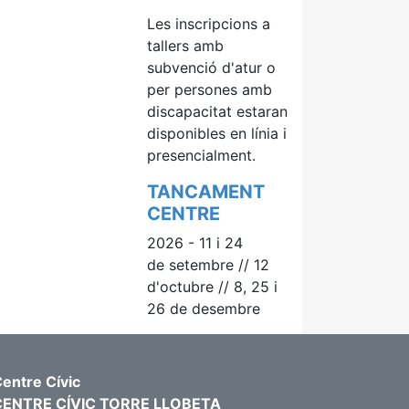
Les inscripcions a
tallers amb
subvenció d'atur o
per persones amb
discapacitat estaran
disponibles
en línia i
presencialment.
TANCAMENT
CENTRE
2026 - 11 i 24
de setembre // 12
d'octubre // 8, 25 i
26 de desembre
entre Cívic
CENTRE CÍVIC TORRE LLOBETA